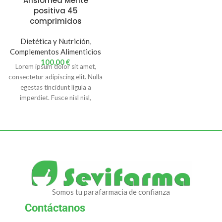
Ansiomed Mente
positiva 45
comprimidos
Dietética y Nutrición
,
Complementos Alimenticios
100,00
€
Lorem ipsum dolor sit amet,
consectetur adipiscing elit. Nulla
egestas tincidunt ligula a
imperdiet. Fusce nisl nisl,
fermentum pulvinar volutpat nec,
sodales nec mauris. Fusce sed
ipsum ut lectus accumsan auctor
vitae non est. Nam sed nisl odio.
Etiam viverra lectus quis neque
imperdiet, varius iaculis enim
porttitor. Integer in diam
rhoncus, tincidunt tellus quis,
Somos tu parafarmacia de confianza
posuere diam. Aliquam erat
volutpat. Proin in placerat dui.
Contáctanos
Nunc lobortis ante ut urna