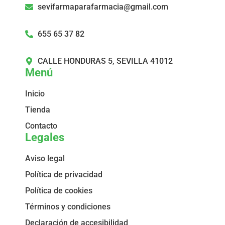
tempus, vitae lacinia lacus
sevifarmaparafarmacia@gmail.com
lacinia. Maecenas at lorem vitae
diam tincidunt fermentum. Cras
quis tortor vel urna tristique
655 65 37 82
vestibulum. Donec id quam
ornare, viverra turpis in, semper
CALLE HONDURAS 5, SEVILLA 41012
ex. Aenean fringilla lacus ut
Menú
egestas venenatis. Mauris quis
bibendum dui. Donec velit dolor,
Inicio
congue ut turpis ac, consequat
commodo mauris. Pellentesque
Tienda
ut faucibus odio.
Contacto
Legales
Aviso legal
Política de privacidad
Política de cookies
Términos y condiciones
Declaración de accesibilidad