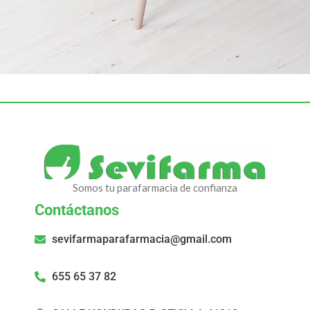
Et vestibulum quis a suspendisse
Decor
Somos tu parafarmacia de confianza
Contáctanos
sevifarmaparafarmacia@gmail.com
655 65 37 82