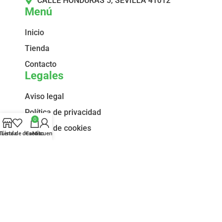
CALLE HONDURAS 5, SEVILLA 41012
Menú
Inicio
Tienda
Contacto
Legales
Aviso legal
Política de privacidad
0
Política de cookies
Tienda
Lista de deseos
Carrito
Mi cuenta
Términos y condiciones
Declaración de accesibilidad